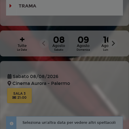
TRAMA
+
08
09
10
Tutte
Agosto
Agosto
Agosto
A
Le Date
Sabato
Domenica
Lunedì
M
Sabato 08/08/2026
Cinema Aurora - Palermo
SALA 3
21:00
Seleziona un'altra data per vedere altri spettacoli